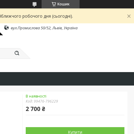
Кошик
йближчого робочого дня (сьогодні).
вул.Промислова 50/52, Львів, Україна
В наявності
Код:
99476-796229
2 700 ₴
Купити