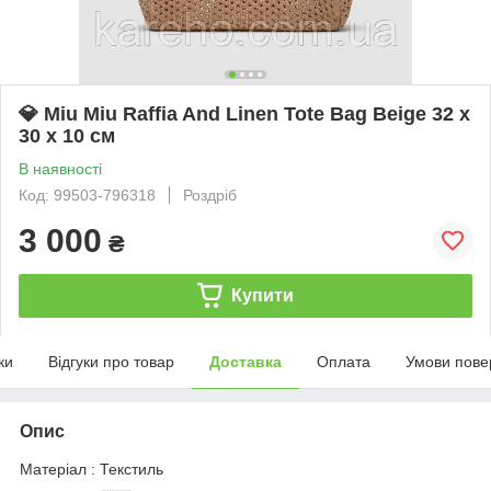
💎 Miu Miu Raffia And Linen Tote Bag Beige 32 х
30 х 10 см
В наявності
Код: 99503-796318
Роздріб
3 000
₴
Купити
ки
Відгуки про товар
Доставка
Оплата
Умови пове
Опис
Матеріал : Текстиль