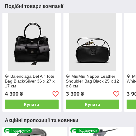
Подібні товари компанії
💎 Balenciaga Bel Air Tote
💎 MiuMiu Nappa Leather
💎 M
Bag Black/Silver 36 х 27 х
Shoulder Bag Black 25 х 12
Whit
17 см
х 8 см
4 300
3 300
3 9
₴
₴
Купити
Купити
Акційні пропозиції та новинки
Подарунок
Подарунок