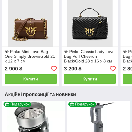
💎 Pinko Mini Love Bag
💎 Pinko Classic Lady Love
💎 P
One Simply Brown/Gold 21
Bag Puff Chevron
Bag 
х 12 х 7 см
Black/Gold 28 х 16 х 8 см
Blac
2 900
3 200
2 8
₴
₴
Купити
Купити
Акційні пропозиції та новинки
Подарунок
Подарунок