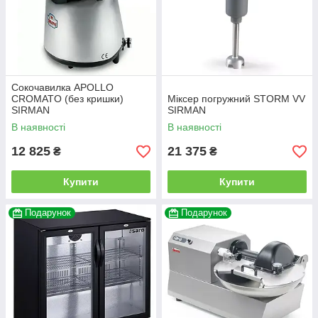
Сокочавилка APOLLO
CROMATO (без кришки)
Міксер погружний STORM VV
SIRMAN
SIRMAN
В наявності
В наявності
12 825
21 375
₴
₴
Купити
Купити
Подарунок
Подарунок