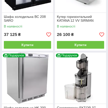
Шафа холодильна BC 208
Кутер горизонтальний
SARO
KATANA 12 VV SIRMAN
В наявності
В наявності
37 125
26 100
₴
₴
Купити
Купити
Подарунок
Подарунок
Шафа холодильна HK 200
Соковитискач EKTOR 37