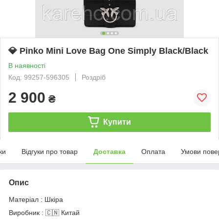
💎 Pinko Mini Love Bag One Simply Black/Black
В наявності
Код: 99257-596305
Роздріб
2 900
₴
Купити
ки
Відгуки про товар
Доставка
Оплата
Умови пове
Опис
Матеріал : Шкіра
Виробник : 🇨🇳 Китай