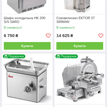
Шафа холодильна HK 200
Соковитискач EKTOR 37
S/S SARO
SIRMAN
В наявності
В наявності
6 750
14 625
₴
₴
Купити
Купити
Подарунок
Подарунок