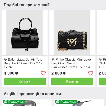
Подібні товари компанії
💎 Balenciaga Bel Air Tote
💎 Pinko Classic Mini Love
💎 P
Bag Black/Silver 36 х 27 х
Bag One Chevron
Clic
17 см
Black/Gold 21 х 13 х 7 см
18.5
4 300
2 800
2 8
₴
₴
Купити
Купити
Акційні пропозиції та новинки
Подарунок
Подарунок