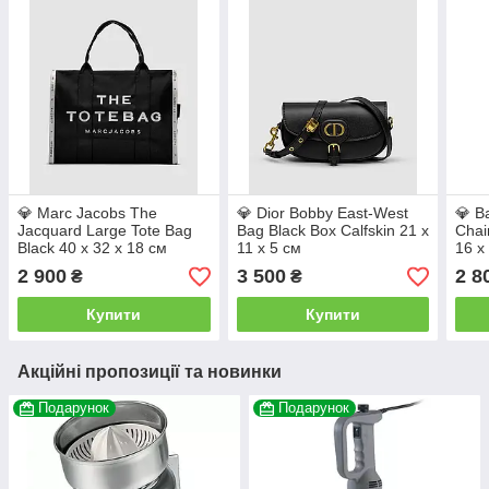
💎 Marc Jacobs The
💎 Dior Bobby East-West
💎 B
Jacquard Large Tote Bag
Bag Black Box Calfskin 21 х
Chai
Black 40 х 32 х 18 см
11 х 5 см
16 х
2 900
3 500
2 8
₴
₴
Купити
Купити
Акційні пропозиції та новинки
Подарунок
Подарунок