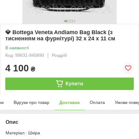
💎 Bottega Veneta Andiamo Bag Black (з
тисненням на фурнітурі) 32 х 24 х 11 см
В наявності
Код: 99631-945890
Роздріб
4 100
₴
Купити
ки
Відгуки про товар
Доставка
Оплата
Умови пове
Опис
Матеріал : Шкіра