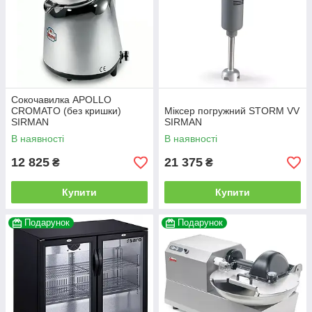
Сокочавилка APOLLO
CROMATO (без кришки)
Міксер погружний STORM VV
SIRMAN
SIRMAN
В наявності
В наявності
12 825
21 375
₴
₴
Купити
Купити
Подарунок
Подарунок