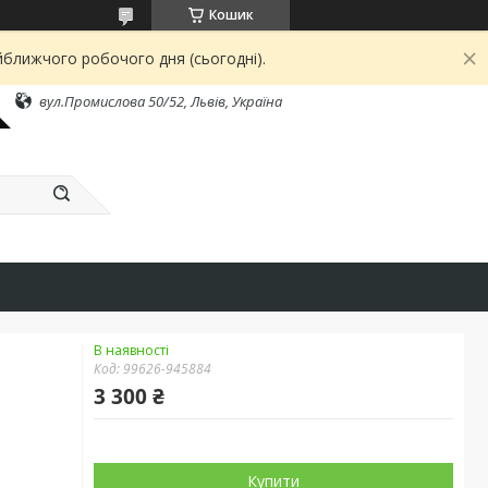
Кошик
йближчого робочого дня (сьогодні).
вул.Промислова 50/52, Львів, Україна
В наявності
Код:
99626-945884
3 300 ₴
Купити