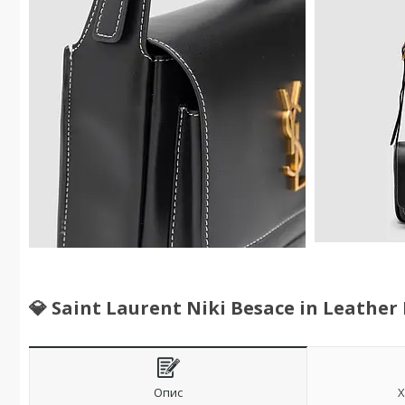
💎 Saint Laurent Niki Besace in Leather
Опис
Х