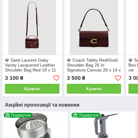
💎 Saint Laurent Gaby
💎 Coach Tabby Red/Gold
💎 Sa
Vanity Lacquered Leather
Shoulder Bag 26 In
Box 
Shoulder Bag Red 18 х 11
Signature Canvas 26 х 14 х
см
х 6.5 см
6.5 см
3 100
3 500
3 0
₴
₴
Купити
Купити
Акційні пропозиції та новинки
Подарунок
Подарунок