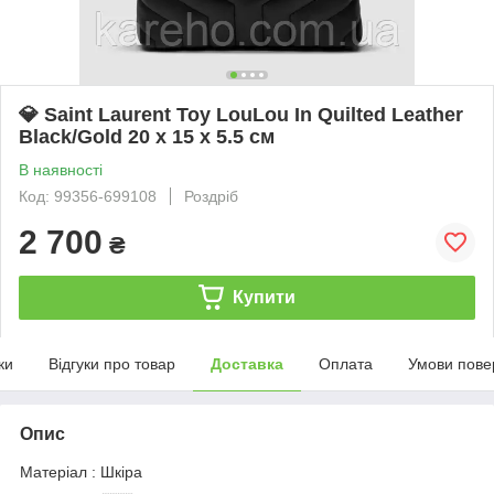
💎 Saint Laurent Toy LouLou In Quilted Leather
Black/Gold 20 х 15 х 5.5 см
В наявності
Код: 99356-699108
Роздріб
2 700
₴
Купити
ки
Відгуки про товар
Доставка
Оплата
Умови пове
Опис
Матеріал : Шкіра