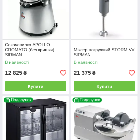
Сокочавилка APOLLO
CROMATO (без кришки)
Міксер погружний STORM VV
SIRMAN
SIRMAN
В наявності
В наявності
12 825
21 375
₴
₴
Купити
Купити
Подарунок
Подарунок