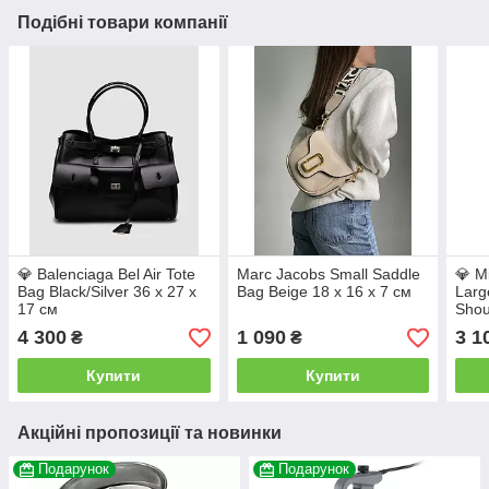
Подібні товари компанії
💎 Balenciaga Bel Air Tote
Marc Jacobs Small Saddle
💎 M
Bag Black/Silver 36 х 27 х
Bag Beige 18 х 16 х 7 см
Larg
17 см
Shou
15 х
4 300
1 090
3 1
₴
₴
Купити
Купити
Акційні пропозиції та новинки
Подарунок
Подарунок