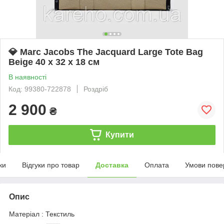
💎 Marc Jacobs The Jacquard Large Tote Bag
Beige 40 х 32 х 18 см
В наявності
Код: 99380-722878
Роздріб
2 900
₴
Купити
ки
Відгуки про товар
Доставка
Оплата
Умови пове
Опис
Матеріал : Текстиль