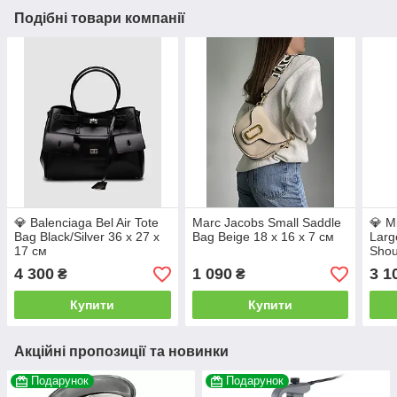
Подібні товари компанії
💎 Balenciaga Bel Air Tote
Marc Jacobs Small Saddle
💎 M
Bag Black/Silver 36 х 27 х
Bag Beige 18 х 16 х 7 см
Larg
17 см
Shou
15 х
4 300
1 090
3 1
₴
₴
Купити
Купити
Акційні пропозиції та новинки
Подарунок
Подарунок