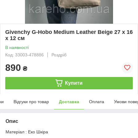
Givenchy G-Hobo Medium Leather Beige 27 х 16
х 12 см
В наявності
Код: 33003-478886
Роздріб
890
₴
Купити
ки
Відгуки про товар
Доставка
Оплата
Умови пове
Опис
Матеріал : Еко Шкіра