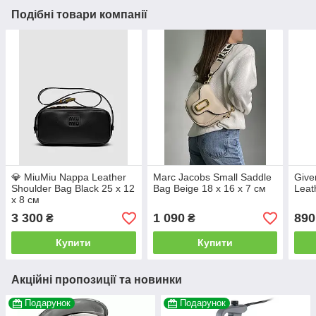
Подібні товари компанії
💎 MiuMiu Nappa Leather
Marc Jacobs Small Saddle
Give
Shoulder Bag Black 25 х 12
Bag Beige 18 х 16 х 7 см
Leat
х 8 см
3 300
1 090
890
₴
₴
Купити
Купити
Акційні пропозиції та новинки
Подарунок
Подарунок