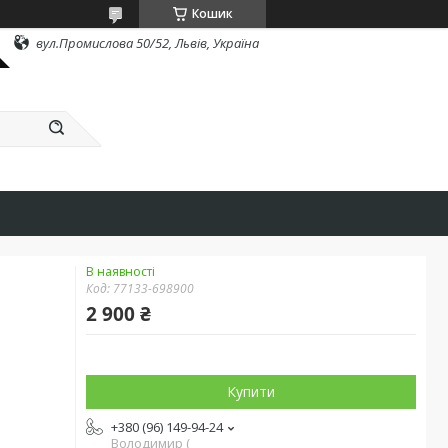
Кошик
вул.Промислова 50/52, Львів, Україна
В наявності
Код:
77133-698900
2 900 ₴
Купити
+380 (96) 149-94-24
Володимир (