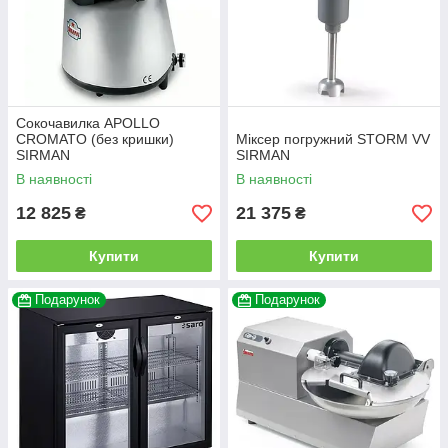
Сокочавилка APOLLO
CROMATO (без кришки)
Міксер погружний STORM VV
SIRMAN
SIRMAN
В наявності
В наявності
12 825
21 375
₴
₴
Купити
Купити
Подарунок
Подарунок