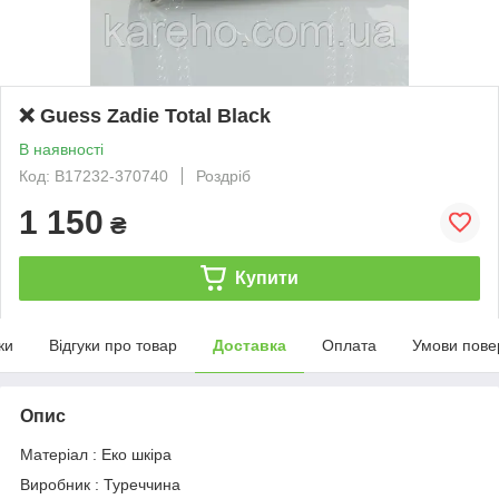
❌ Guess Zadie Total Black
В наявності
Код: B17232-370740
Роздріб
1 150
₴
Купити
ки
Відгуки про товар
Доставка
Оплата
Умови пове
Опис
Матеріал : Еко шкіра
Виробник : Туреччина