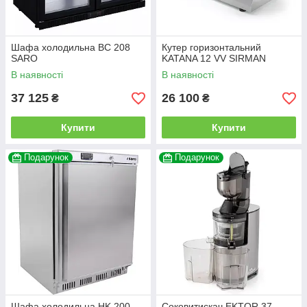
Шафа холодильна BC 208
Кутер горизонтальний
SARO
KATANA 12 VV SIRMAN
В наявності
В наявності
37 125
26 100
₴
₴
Купити
Купити
Подарунок
Подарунок
Шафа холодильна HK 200
Соковитискач EKTOR 37