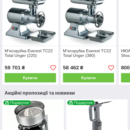
М'ясорубка Everest TC22
М'ясорубка Everest TC22
НЮА
Total Unger (220)
Total Unger (380)
Shou
59 701
58 462
800
₴
₴
Купити
Купити
Акційні пропозиції та новинки
Подарунок
Подарунок