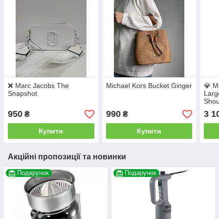
❌ Marc Jacobs The
Michael Kors Bucket Ginger
💎 M
Snapshot
Larg
Shou
15 х
950
990
3 1
₴
₴
Купити
Купити
Акційні пропозиції та новинки
Подарунок
Подарунок