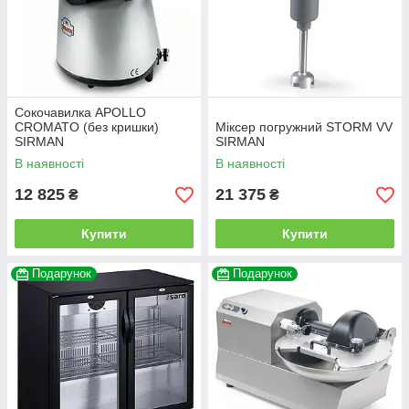
Сокочавилка APOLLO
CROMATO (без кришки)
Міксер погружний STORM VV
SIRMAN
SIRMAN
В наявності
В наявності
12 825
21 375
₴
₴
Купити
Купити
Подарунок
Подарунок