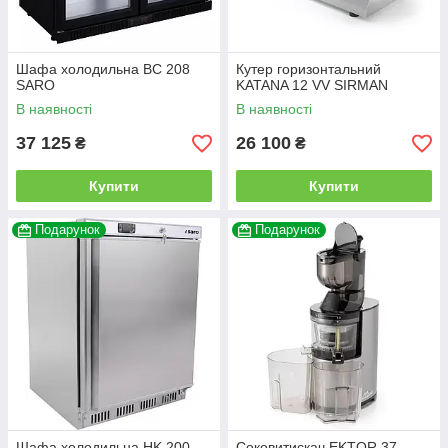
Шафа холодильна BC 208
Кутер горизонтальний
SARO
KATANA 12 VV SIRMAN
В наявності
В наявності
37 125
26 100
₴
₴
Купити
Купити
Подарунок
Подарунок
Шафа холодильна HK 200
Соковитискач EKTOR 37