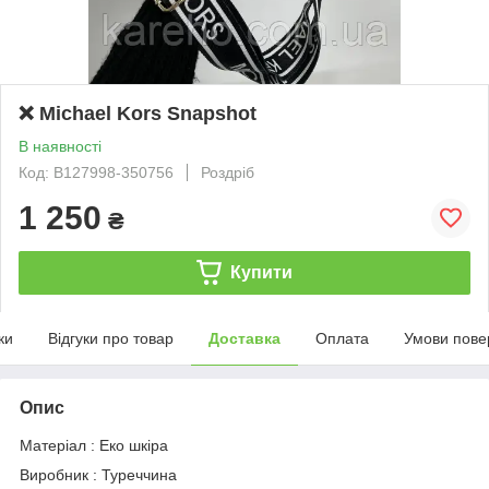
❌ Michael Kors Snapshot
В наявності
Код: B127998-350756
Роздріб
1 250
₴
Купити
ки
Відгуки про товар
Доставка
Оплата
Умови пове
Опис
Матеріал : Еко шкіра
Виробник : Туреччина