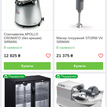
Сокочавилка APOLLO
CROMATO (без кришки)
Міксер погружний STORM VV
SIRMAN
SIRMAN
В наявності
В наявності
12 825
21 375
₴
₴
Купити
Купити
Подарунок
Подарунок