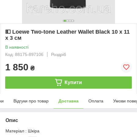
💵 Loewe Two-tone Leather Wallet Black 10 х 11
х 3 см
В наявності
Код: 88175-897106
Роздріб
1 850
₴
Купити
ки
Відгуки про товар
Доставка
Оплата
Умови пове
Опис
Матеріал : Шкіра