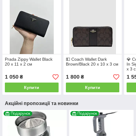
Prada Zippy Wallet Black
💵 Coach Wallet Dark
💎 C
20 х 11 х 2 см
Brown/Black 20 х 10 х 3 см
In S
х 3 
1 050
1 800
1 5
₴
₴
Купити
Купити
Акційні пропозиції та новинки
Подарунок
Подарунок