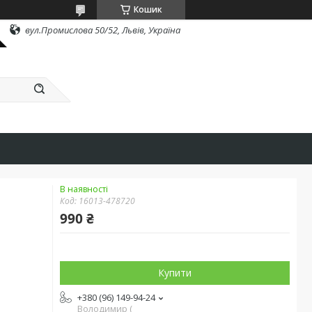
Кошик
вул.Промислова 50/52, Львів, Україна
В наявності
Код:
16013-478720
990 ₴
Купити
+380 (96) 149-94-24
Володимир (