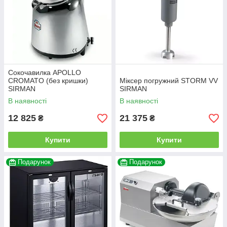
Сокочавилка APOLLO
CROMATO (без кришки)
Міксер погружний STORM VV
SIRMAN
SIRMAN
В наявності
В наявності
12 825
21 375
₴
₴
Купити
Купити
Подарунок
Подарунок