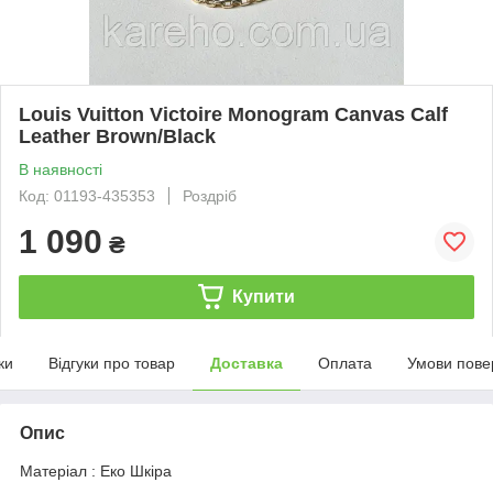
Louis Vuitton Victoire Monogram Canvas Calf
Leather Brown/Black
В наявності
Код: 01193-435353
Роздріб
1 090
₴
Купити
ки
Відгуки про товар
Доставка
Оплата
Умови пове
Опис
Матеріал : Еко Шкіра