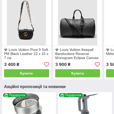
💎 Louis Vuitton Pont 9 Soft
💎 Louis Vuitton Keepall
💎 L
PM Black Leather 22 х 15 х
Bandouliere Reverse
Méti
7 см
Monogram Eclipse Canvas
50 Black 50 х 28 х 22 см
3 400
3 900
3 5
₴
₴
Купити
Купити
Акційні пропозиції та новинки
Подарунок
Подарунок