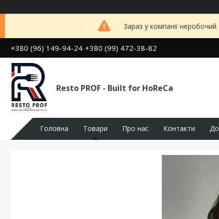
Зараз у компанії неробочий
+380 (96) 149-94-24
+380 (99) 472-38-82
Resto PROF - Built for HoReCa
Головна
Товари
Про нас
Контакти
До