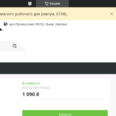
Кошик
ижчого робочого дня (завтра, 07.08).
вул.Промислова 50/52, Львів, Україна
В наявності
Код:
02187-476322
1 090 ₴
Купити