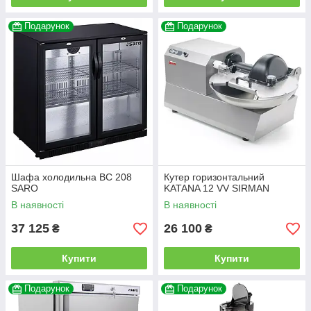
Подарунок
Подарунок
Шафа холодильна BC 208
Кутер горизонтальний
SARO
KATANA 12 VV SIRMAN
В наявності
В наявності
37 125
26 100
₴
₴
Купити
Купити
Подарунок
Подарунок