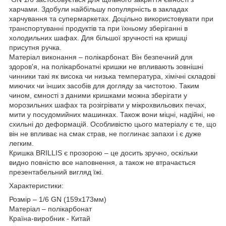
харчами. Здобули найбільшу популярність в закладах
харчування та супермаркетах. Доцільно використовувати при
транспортуванні продуктів та при їхньому зберіганні в
холодильних шафах. Для більшої зручності на кришці
присутня ручка.
Матеріал виконання – полікарбонат. Він безпечний для
здоров'я, на полікарбонатні кришки не впливають зовнішні
чинники такі як висока чи низька температура, хімічні складові
миючих чи інших засобів для догляду за чистотою. Таким
чином, ємності з даними кришками можна зберігати у
морозильних шафах та розігрівати у мікрохвильових печах,
мити у посудомийних машинках. Також вони міцні, надійні, не
схильні до деформацій. Особливістю цього матеріалу є те, що
він не впливає на смак страв, не поглинає запахи і є дуже
легким.
Кришка BRILLIS є прозорою – це досить зручно, оскільки
видно повністю все наповнення, а також не втрачається
презентабельний вигляд їжі.
Характеристики:
Розмір – 1/6 GN (159х173мм)
Матеріал – полікарбонат
Країна-виробник - Китай