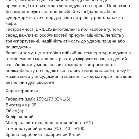
презентації готових страв чи продуктів на вітрині. Переважно
їх використовують на професійній кухні їдалень або ж
супермаркетів, але нерідко вони потрібні у ресторанах та
кафе.
Гастроємності BRILLIS виготовлені з полікарбонату, тому
серед важливих особливостей присутні міцність, легкість у
транспортуванні, надійність стійкість до ударів, тріщин або
пошкоджень.
Завдяки тому, що матеріал стійкий до температур продукти в
гастроємності можна розігрівати у мікрохвильовці та довгий
час зберігати у морозильних камерах. Гастроємності з
полікарбонату не піддаються впливу хімічних засобів, тому їх
можна мити у посудомийній машині. Також матеріал повністю
безпечний для здоров’я.
Характеристики:
Габарити(мм): 159х173 (GN1/6)
Висота(мм): 65
Об'єм(л): 1
Колір: чорний
Матеріал виготовлення: полікарбонат (PC)
Температурний режим (ºC): -40…+100
Країна виробника: фабричний Китай