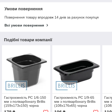
Умови повернення
Повернення товару впродовж 14 днів за рахунок покупця
Всі умови повернення
Подібні товари компанії
Гастроємність РС 1/6-150
Гастроємність РС 1/9-65
Гаст
мм з полікарбонату Brillis
мм з полікарбонату Brillis
мм з
(159х173х150) чорна
(108х176х65) чорна
(108