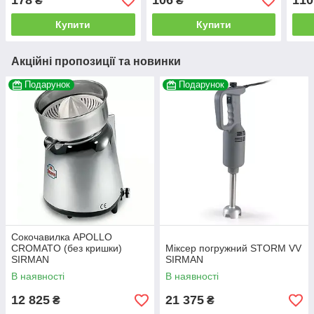
178
106
110
₴
₴
Купити
Купити
Акційні пропозиції та новинки
Подарунок
Подарунок
Сокочавилка APOLLO
CROMATO (без кришки)
Міксер погружний STORM VV
SIRMAN
SIRMAN
В наявності
В наявності
12 825
21 375
₴
₴