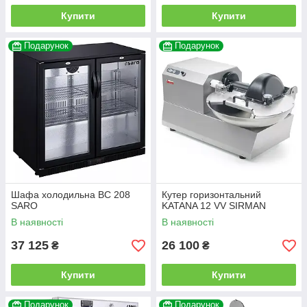
Купити
Купити
Подарунок
Подарунок
Шафа холодильна BC 208
Кутер горизонтальний
SARO
KATANA 12 VV SIRMAN
В наявності
В наявності
37 125
26 100
₴
₴
Купити
Купити
Подарунок
Подарунок