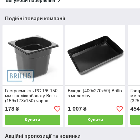
Всі умови повернення
Подібні товари компанії
Гастроємність РС 1/6-150
Блюдо (400x270x50) Brillis
Гаст
мм з полікарбонату Brillis
з меламіну
мм з
(159х173х150) чорна
(325
178
1 007
454
₴
₴
Купити
Купити
Акційні пропозиції та новинки