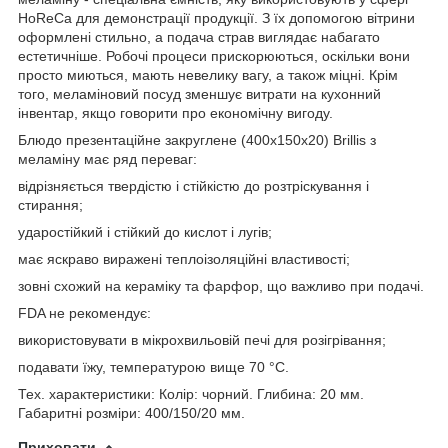
HoReCa для демонстрації продукції. З їх допомогою вітрини
оформлені стильно, а подача страв виглядає набагато
естетичніше. Робочі процеси прискорюються, оскільки вони
просто миються, мають невелику вагу, а також міцні. Крім
того, меламіновий посуд зменшує витрати на кухонний
інвентар, якщо говорити про економічну вигоду.
Блюдо презентаційне закруглене (400х150х20) Brillis з
меламіну має ряд переваг:
відрізняється твердістю і стійкістю до розтріскування і
стирання;
ударостійкий і стійкий до кислот і лугів;
має яскраво виражені теплоізоляційні властивості;
зовні схожий на кераміку та фарфор, що важливо при подачі.
FDA не рекомендує:
використовувати в мікрохвильовій печі для розігрівання;
подавати їжу, температурою вище 70 °С.
Тех. характеристики: Колір: чорний. Глибина: 20 мм.
Габаритні розміри: 400/150/20 мм.
Приховати