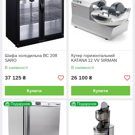
Шафа холодильна BC 208
Кутер горизонтальний
SARO
KATANA 12 VV SIRMAN
В наявності
В наявності
37 125
26 100
₴
₴
Купити
Купити
Подарунок
Подарунок