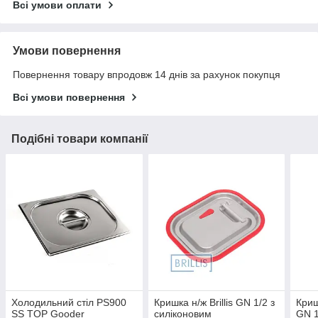
Всі умови оплати
Умови повернення
Повернення товару впродовж 14 днів за рахунок покупця
Всі умови повернення
Подібні товари компанії
Холодильний стіл PS900
Кришка н/ж Brillis GN 1/2 з
Криш
SS TOP Gooder
силіконовим
GN 1