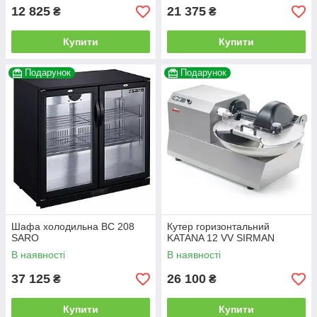
12 825
21 375
₴
₴
Купити
Купити
Подарунок
Подарунок
Шафа холодильна BC 208
Кутер горизонтальний
SARO
KATANA 12 VV SIRMAN
В наявності
В наявності
37 125
26 100
₴
₴
Купити
Купити