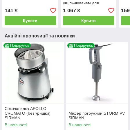
ущільнювачем для
гастроємностей
141
1 067
159
₴
₴
Купити
Купити
Акційні пропозиції та новинки
Подарунок
Подарунок
Сокочавилка APOLLO
CROMATO (без кришки)
Міксер погружний STORM VV
SIRMAN
SIRMAN
В наявності
В наявності