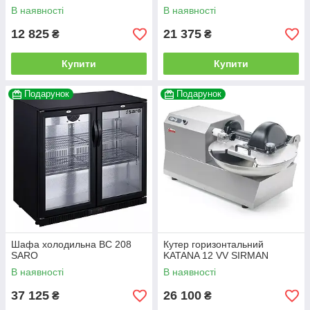
В наявності
В наявності
12 825
21 375
₴
₴
Купити
Купити
Подарунок
Подарунок
Шафа холодильна BC 208
Кутер горизонтальний
SARO
KATANA 12 VV SIRMAN
В наявності
В наявності
37 125
26 100
₴
₴