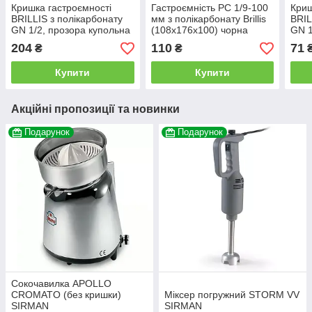
Кришка гастроємності
Гастроємність РС 1/9-100
Криш
BRILLIS з полікарбонату
мм з полікарбонату Brillis
BRIL
GN 1/2, прозора купольна
(108х176х100) чорна
GN 1
204
110
71
₴
₴
Купити
Купити
Акційні пропозиції та новинки
Подарунок
Подарунок
Сокочавилка APOLLO
CROMATO (без кришки)
Міксер погружний STORM VV
SIRMAN
SIRMAN