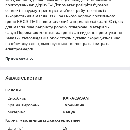
приготування/підігріву їжі.Допомагає розігріти бургери,
сендвічі, шаурму, приготувати м'ясо, рибу, овочі як із
використанням масла, так і без нього.Корпус прижимного
гриля KRCS-TME 8 виготовлений з нержавіючої сталі. Є відсік
для масла.Має ребристу робочу поверхню, матеріал -
чавун.Перевагою контактних грилів є швидкість приготування.
Завдяки тепловіддачі з обох сторін суттєво скорочується час
на обсмажування, зменшуються тепловтрати і витрати
електроенергії.
Приховати
Характеристики
Основні
Виробник
KARACASAN
Країна виробник
Туреччина
Матеріал
Чавун
Користувальницькі характеристики
Вага (кг)
15