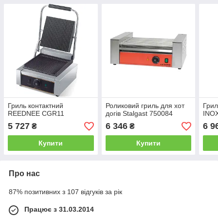
Гриль контактний
Роликовий гриль для хот
Грил
REEDNEE CGR11
догів Stalgast 750084
INO
5 727
6 346
6 9
₴
₴
Купити
Купити
Про нас
87% позитивних з 107 відгуків за рік
Працює з 31.03.2014