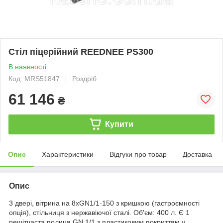
Стіл піцерійний REEDNEE PS300
В наявності
Код: MRS51847
Роздріб
61 146
₴
Купити
Опис
Характеристики
Відгуки про товар
Доставка
Опис
3 двері, вітрина на 8хGN1/1-150 з кришкою (гастроємності
опція), стільниця з нержавіючої сталі. Об'єм: 400 л. Є 1
решітчаста полиця GN 1/1 з пластиковим покриттям у