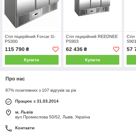
Стіл піцерійний Forcar G-
Стіл піцерійний REEDNEE
Стіл
PS300
PS903
S90
115 790
62 436
57 
₴
₴
Купити
Купити
Про нас
87% позитивних з 107 відгуків за рік
Працює з 31.03.2014
м. Львів
вул.Промислова 50/52, Львів, Україна
Контакти