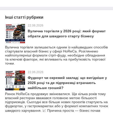
Інші статті рубрики
22.06.2026
Вулична торгівля у 2026 році: який формат
обрати для швидкого старту бізнесу
Вулична торгівля залишається одним із найшвидших способів
стартувати власний бізнес у сфері HoReCa. Розглянемо
найпопулярніші формати стріт-фуду, необхідне обладнання
та ключові фактори, які впливають на прибутковість торгової
точки.
22.06.2026
Фудкорт чи окремий заклад: що вигідніше у
2026 році та де підприємці втрачають
найбільше грошей?
Ринок HoReCa продовжує змінюватися. Ще кілька років тому
власний ресторан вважався головною метою більшості
підприємців. Сьогодні все більше нових проєктів стартують на
фудкортах, у гастромаркетах або у форматі компактних точок
швидкого харчування. 📈 Причина проста — бізнес почав