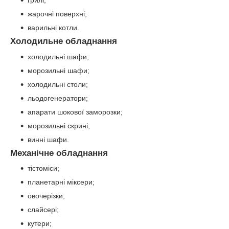
жарочні поверхні;
варильні котли.
Холодильне обладнання
холодильні шафи;
морозильні шафи;
холодильні столи;
льодогенератори;
апарати шокової заморозки;
морозильні скрині;
винні шафи.
Механічне обладнання
тістоміси;
планетарні міксери;
овочерізки;
слайсері;
кутери;