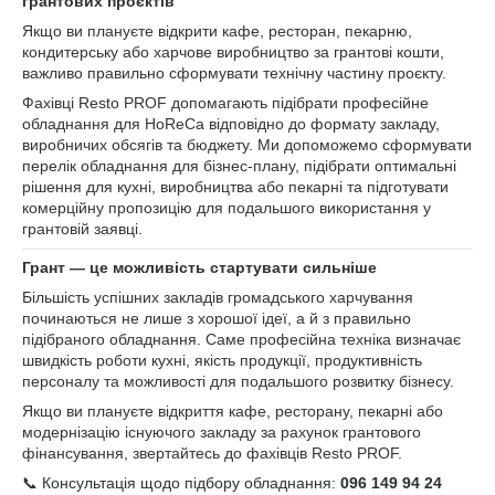
грантових проєктів
Якщо ви плануєте відкрити кафе, ресторан, пекарню,
кондитерську або харчове виробництво за грантові кошти,
важливо правильно сформувати технічну частину проєкту.
Фахівці Resto PROF допомагають підібрати професійне
обладнання для HoReCa відповідно до формату закладу,
виробничих обсягів та бюджету. Ми допоможемо сформувати
перелік обладнання для бізнес-плану, підібрати оптимальні
рішення для кухні, виробництва або пекарні та підготувати
комерційну пропозицію для подальшого використання у
грантовій заявці.
Грант — це можливість стартувати сильніше
Більшість успішних закладів громадського харчування
починаються не лише з хорошої ідеї, а й з правильно
підібраного обладнання. Саме професійна техніка визначає
швидкість роботи кухні, якість продукції, продуктивність
персоналу та можливості для подальшого розвитку бізнесу.
Якщо ви плануєте відкриття кафе, ресторану, пекарні або
модернізацію існуючого закладу за рахунок грантового
фінансування, звертайтесь до фахівців Resto PROF.
📞 Консультація щодо підбору обладнання:
096 149 94 24